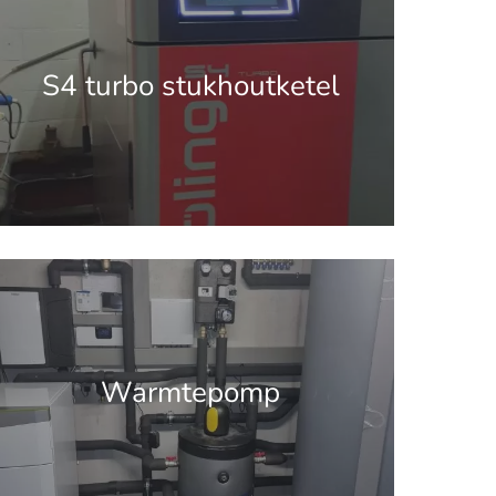
S4 turbo stukhoutketel
.get_the_title().'
Warmtepomp