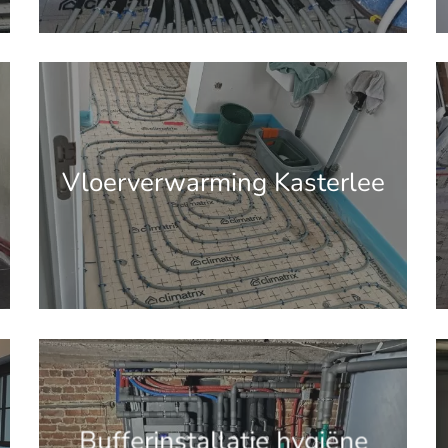
'.get_the_title().'
'
Vloerverwarming Kasterlee
'.get_the_title().'
'
Bufferinstallatie hygiëne