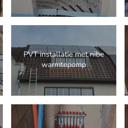
'.get_the_title().'
'
PVT installatie met nibe
warmtepomp
'.get_the_title().'
'