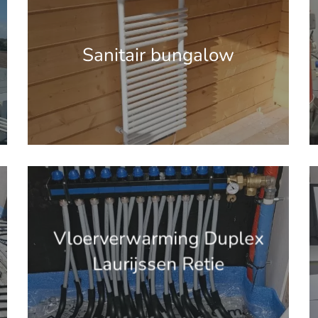
Sanitair bungalow
'.get_the_title().'
'
Vloerverwarming Duplex
Laurijssen Retie