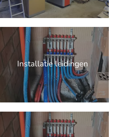
.get_the_title().'
Installatie leidingen
.get_the_title().'