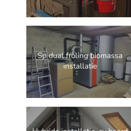
'.get_the_title().'
Sp dual fröling biomassa
installatie
'.get_the_title().'