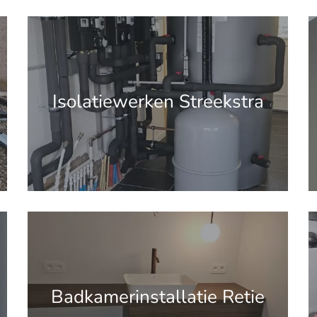
'.get_the_title().'
'
Isolatiewerken Streekstra
'.get_the_title().'
'
Badkamerinstallatie Retie