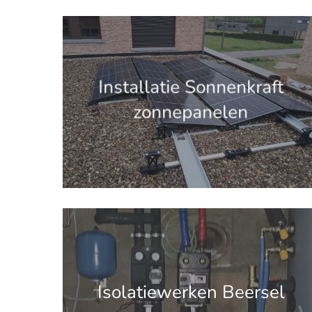
'.get_the_title().'
Installatie Sonnenkraft
zonnepanelen
'.get_the_title().'
Isolatiewerken Beersel