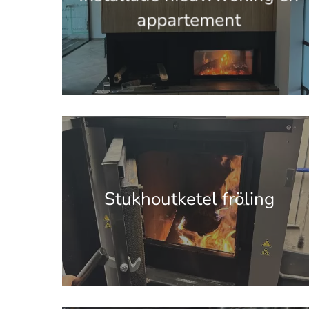
appartement
'.get_the_title().'
Stukhoutketel fröling