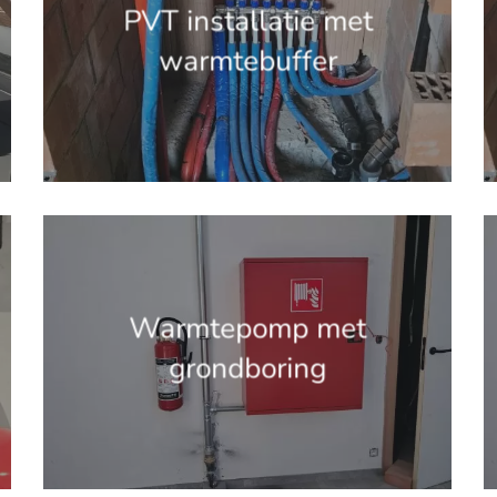
PVT installatie met
warmtebuffer
'.get_the_title().'
'
Warmtepomp met
grondboring