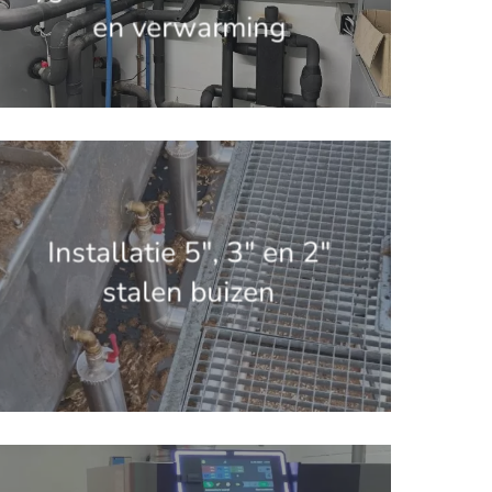
en verwarming
.get_the_title().'
Installatie 5″, 3″ en 2″
stalen buizen
.get_the_title().'