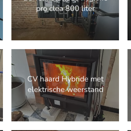
pro clea 800 liter
'.get_the_title().'
'
CV haard Hybride met
elektrische weerstand