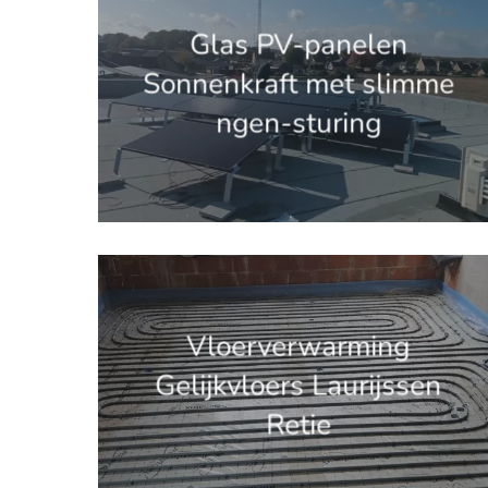
Glas PV-panelen
Sonnenkraft met slimme
ngen-sturing
'.get_the_title().'
Vloerverwarming
Gelijkvloers Laurijssen
Retie