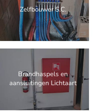
Zelfbouwer S.C.
.get_the_title().'
Brandhaspels en
aansluitingen Lichtaart