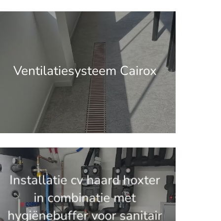
.get_the_title().'
Ventilatiesysteem Cairox
.get_the_title().'
Installatie cv haard hoxter
in combinatie met
hygiënebuffer voor sanitair