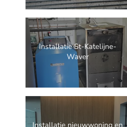
'.get_the_title().'
Installatie St-Katelijne-
Waver
'.get_the_title().'
Installatie nieuwwoning en