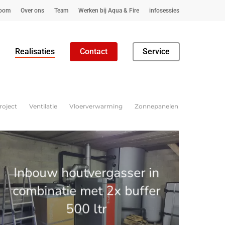
oom
Over ons
Team
Werken bij Aqua & Fire
infosessies
Realisaties
Contact
Service
roject
Ventilatie
Vloerverwarming
Zonnepanelen
.get_the_title().'
Inbouw houtvergasser in
combinatie met 2x buffer
500 ltr