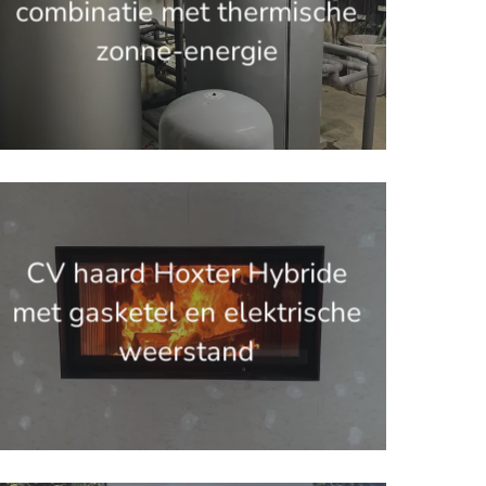
combinatie met thermische
zonne-energie
.get_the_title().'
CV haard Hoxter Hybride
met gasketel en elektrische
weerstand