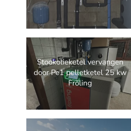
'.get_the_title().'
Stookolieketel vervangen
door Pe1 pelletketel 25 kw
Fröling
'.get_the_title().'