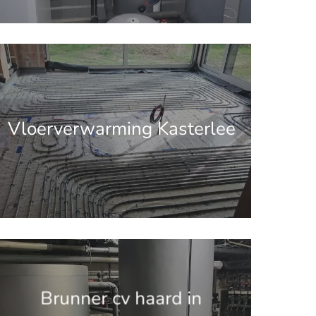
.get_the_title().'
Vloerverwarming Kasterlee
.get_the_title().'
Brunner cv haard in