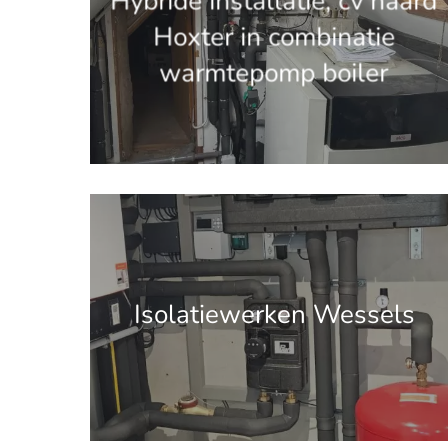
Hybride installatie, cv haard
Hoxter in combinatie
warmtepomp boiler
'.get_the_title().'
Isolatiewerken Wessels