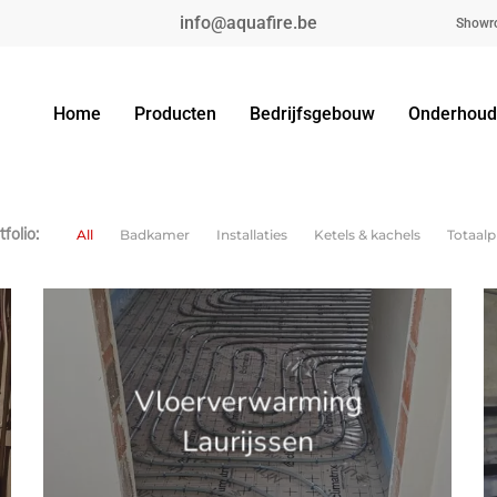
info@aquafire.be
Showr
Home
Producten
Bedrijfsgebouw
Onderhoud
folio:
All
Badkamer
Installaties
Ketels & kachels
Totaalp
'.get_the_title().'
'
Vloerverwarming
Laurijssen