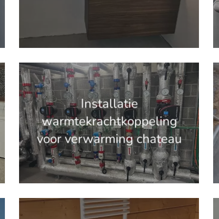
'.get_the_title().'
'
Installatie
warmtekrachtkoppeling
voor verwarming chateau
'.get_the_title().'
'