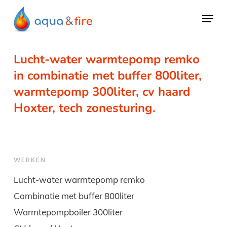
Skip
Menu
to
main
content
Lucht-water warmtepomp remko
in combinatie met buffer 800liter,
warmtepomp 300liter, cv haard
Hoxter, tech zonesturing.
WERKEN
Lucht-water warmtepomp remko
Combinatie met buffer 800liter
Warmtepompboiler 300liter