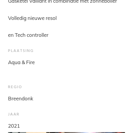
Gasketel Vaillant in combinatie met zonneboiler
Volledig nieuwe resol
en Tech controller
PLAATSING
Aqua & Fire
REGIO
Breendonk
JAAR
2021