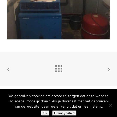
© 2026 Aqua and Fire. - Created by
We Are Knights
- BE
We gebruiken cookies om ervoor te zorgen dat onze website
0690.851.717
zo soepel mogelijk draait. Als je doorgaat met het gebruiken
van de website, gaan we er vanuit dat ermee instemt.
facebook
linkedin
Ok
Privacybeleid