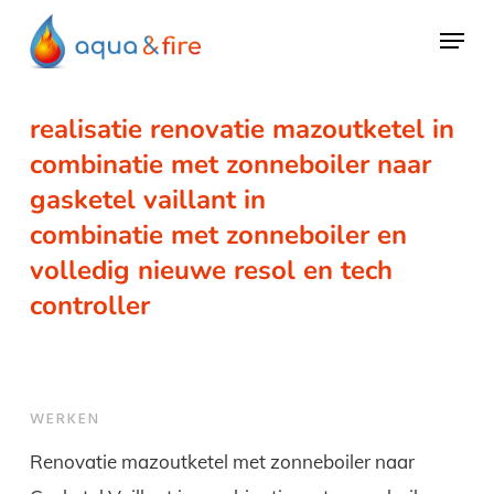
Skip
Menu
to
main
content
realisatie renovatie mazoutketel in
combinatie met zonneboiler naar
gasketel vaillant in
combinatie met zonneboiler en
volledig nieuwe resol en tech
controller
WERKEN
Renovatie mazoutketel met zonneboiler naar