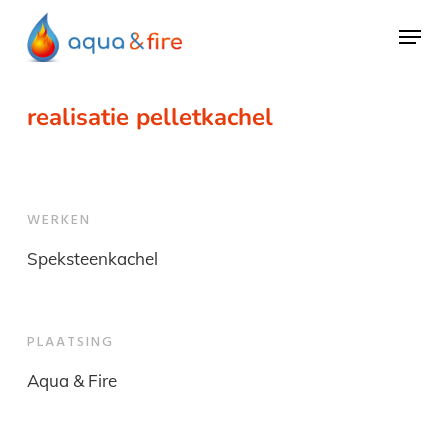
Skip
Menu
to
main
content
realisatie pelletkachel
WERKEN
Speksteenkachel
PLAATSING
Aqua & Fire