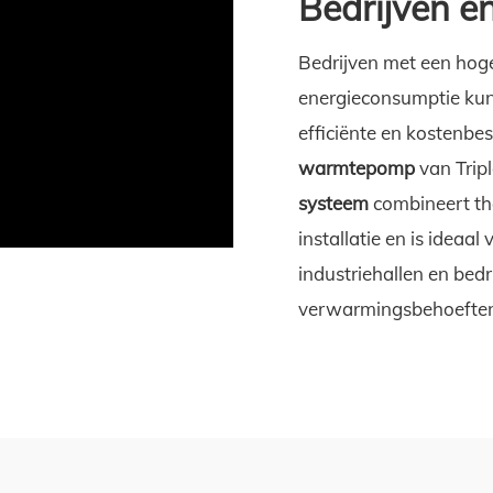
Bedrijven e
Bedrijven met een ho
energieconsumptie kun
efficiënte en kostenbe
warmtepomp
van Tripl
systeem
combineert the
installatie en is ideaal
industriehallen en be
verwarmingsbehoeften