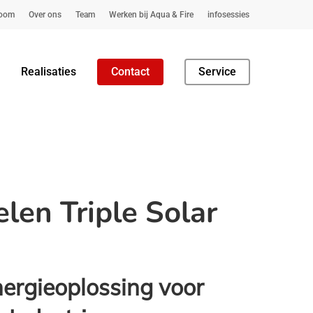
oom
Over ons
Team
Werken bij Aqua & Fire
infosessies
Realisaties
Contact
Service
len Triple Solar
nergieoplossing voor