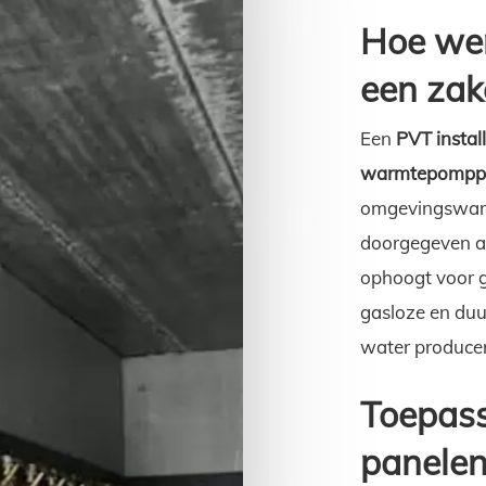
Hoe wer
een zak
Een
PVT install
warmtepompp
omgevingswarm
doorgegeven 
ophoogt voor g
gasloze en du
water produce
Toepas
panelen