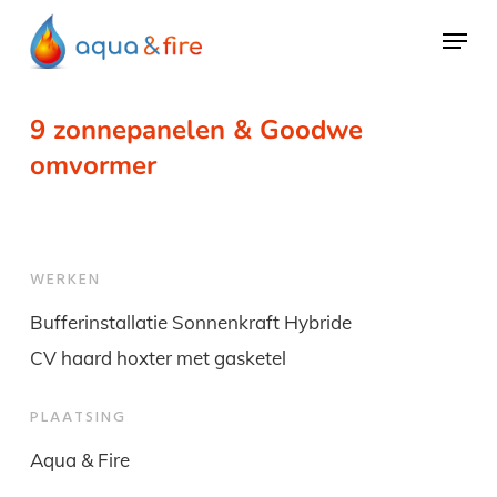
Skip
Menu
to
main
content
9 zonnepanelen & Goodwe
omvormer
WERKEN
Bufferinstallatie Sonnenkraft Hybride
CV haard hoxter met gasketel
PLAATSING
Aqua & Fire