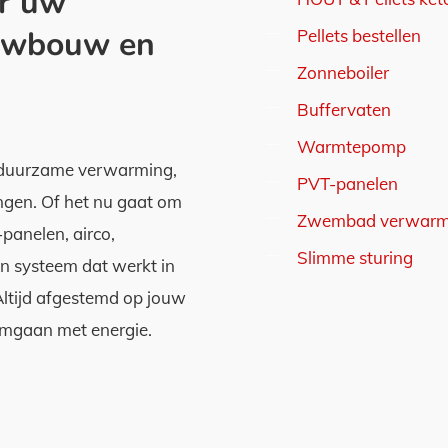
er uw
euwbouw en
Pellets bestellen
Zonneboiler
Buffervaten
Warmtepomp
: duurzame verwarming,
PVT-panelen
ingen. Of het nu gaat om
Zwembad verwar
panelen, airco,
Slimme sturing
en systeem dat werkt in
Altijd afgestemd op jouw
 omgaan met energie.