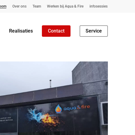
oom
Over ons
Team
Werken bij Aqua & Fire
infosessies
Realisaties
Contact
Service