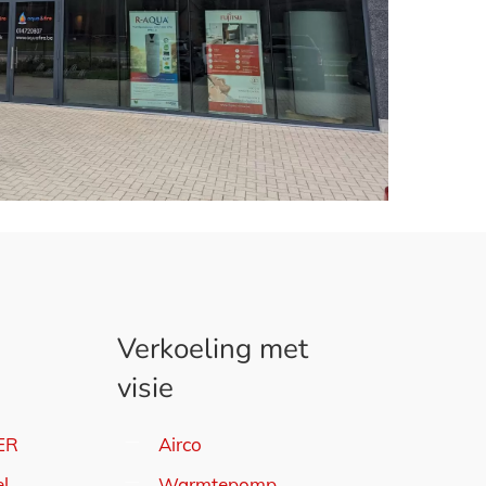
Verkoeling met
visie
ER
Airco
el
Warmtepomp