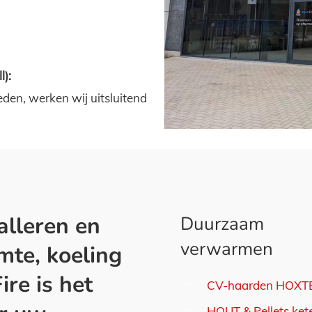
l):
eden, werken wij uitsluitend
alleren en
Duurzaam
verwarmen
te, koeling
re is het
CV-haarden HOXT
HOUT & Pellets ket