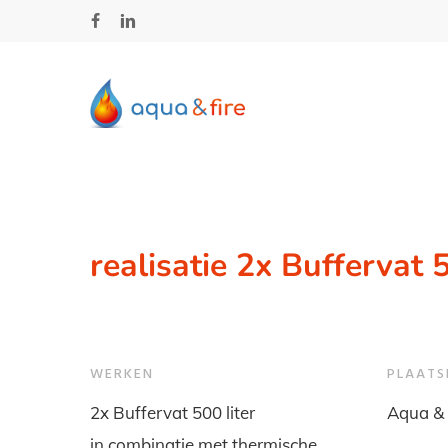
Skip
facebook
linkedin
to
main
content
realisatie 2x Buffervat
WERKEN
PLAATS
2x Buffervat 500 liter
Aqua & 
in combinatie met thermische