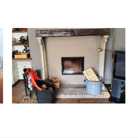
WhatsApp
Image
2022-
04-
15
at
12.42.37
PM