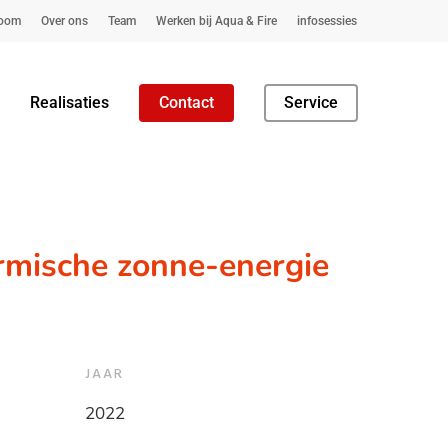
oom
Over ons
Team
Werken bij Aqua & Fire
infosessies
Realisaties
Contact
Service
hermische zonne-energie
JAAR
2022