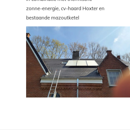
zonne-energie, cv-haard Hoxter en
bestaande mazoutketel
WhatsApp
Image
2022-
04-
15
at
12.42.32
PM