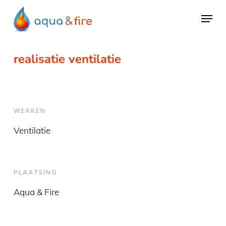
Skip
Menu
to
main
content
realisatie ventilatie
WERKEN
Ventilatie
PLAATSING
Aqua & Fire