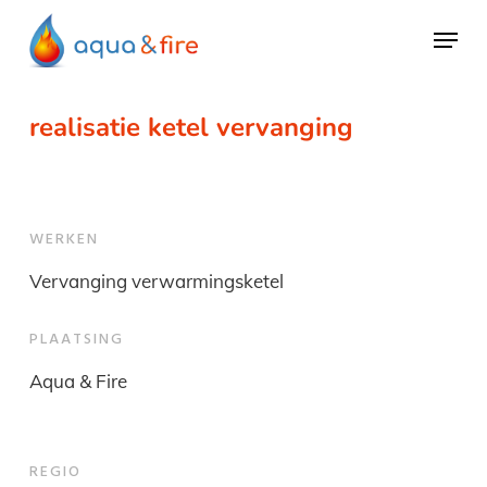
Skip
Menu
to
main
content
realisatie ketel vervanging
WERKEN
Vervanging verwarmingsketel
PLAATSING
Aqua & Fire
REGIO