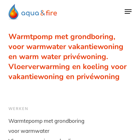
Skip
Menu
to
main
content
Warmtpomp met grondboring,
voor warmwater vakantiewoning
en warm water privéwoning.
Vloerverwarming en koeling voor
vakantiewoning en privéwoning
WERKEN
Warmtepomp met grondboring
voor warmwater