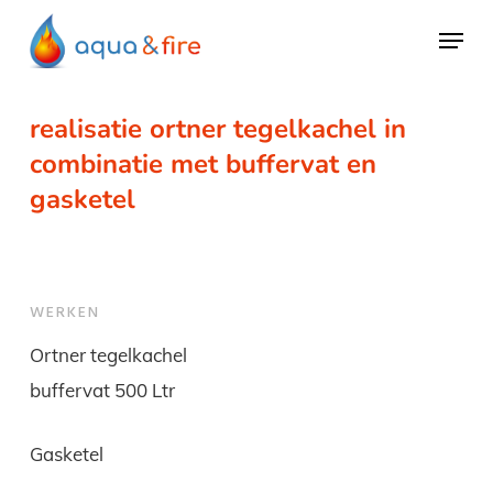
Skip
Menu
to
main
content
realisatie ortner tegelkachel in
combinatie met buffervat en
gasketel
WERKEN
Ortner tegelkachel
buffervat 500 Ltr
Gasketel