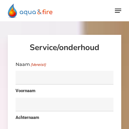
Skip
Menu
to
main
content
Service/onderhoud
Naam
(Vereist)
Voornaam
Achternaam