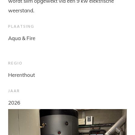
wordt slim opgewekt via een 9 kw elektrische
weerstand.
PLAATSING
Aqua & Fire
REGIO
Herenthout
JAAR
2026