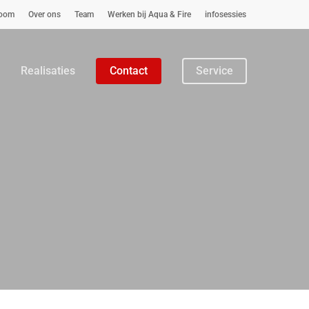
oom
Over ons
Team
Werken bij Aqua & Fire
infosessies
Realisaties
Contact
Service