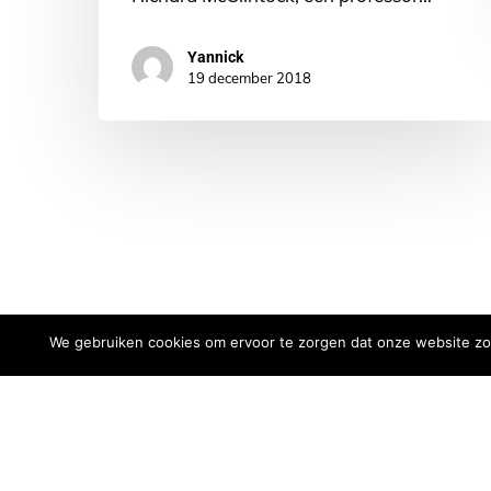
Yannick
19 december 2018
© 2026 Aqua and Fire. - Created by
We Are Knights
- B
We gebruiken cookies om ervoor te zorgen dat onze website zo s