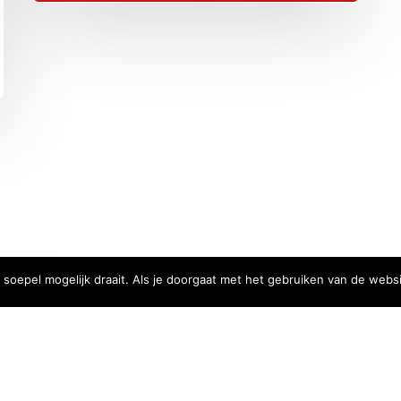
E 0690.851.717
oepel mogelijk draait. Als je doorgaat met het gebruiken van de websi