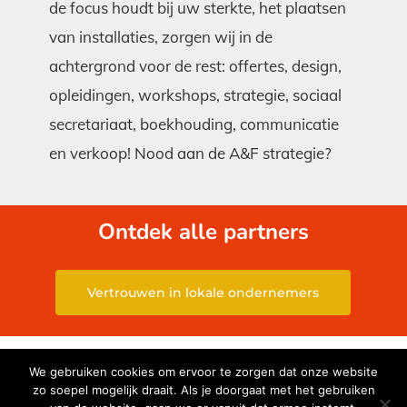
de focus houdt bij uw sterkte, het plaatsen
van installaties, zorgen wij in de
achtergrond voor de rest: offertes, design,
opleidingen, workshops, strategie, sociaal
secretariaat, boekhouding, communicatie
en verkoop! Nood aan de A&F strategie?
Ontdek alle partners
Vertrouwen in lokale ondernemers
© 2026 Aqua and Fire. - Created by
We Are Knights
- BE
We gebruiken cookies om ervoor te zorgen dat onze website
0690.851.717
zo soepel mogelijk draait. Als je doorgaat met het gebruiken